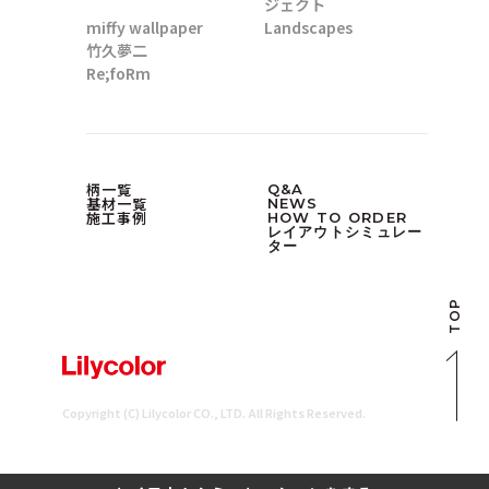
ジェクト
miffy wallpaper
Landscapes
竹久夢二
Re;foRm
柄一覧
Q&A
基材一覧
NEWS
施工事例
HOW TO ORDER
レイアウトシミュレー
ター
TOP
Copyright (C) Lilycolor CO., LTD. All Rights Reserved.