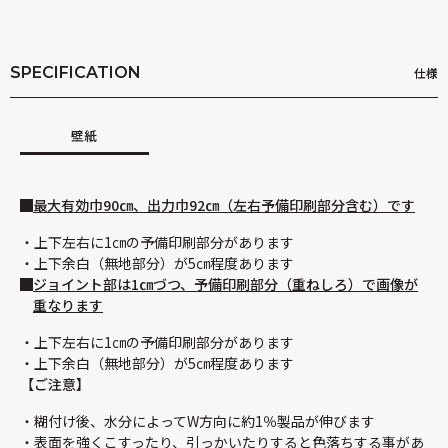
SPECIFICATION
仕様
壁紙
最大有効巾90㎝、出力巾92㎝（左右予備印刷部分含む）です
上下左右に1㎝の予備印刷部分があります
上下余白（無地部分）が5㎝程度あります
ジョイント部は1㎝づつ、予備印刷部分（重ねしろ）で画像が
重なります
上下左右に1㎝の予備印刷部分があります
上下余白（無地部分）が5㎝程度あります
【ご注意】
糊付け後、水分によってW方向に約1％製品が伸びます
表面を強くこすったり、引っかいたりすると色落ちする事があ