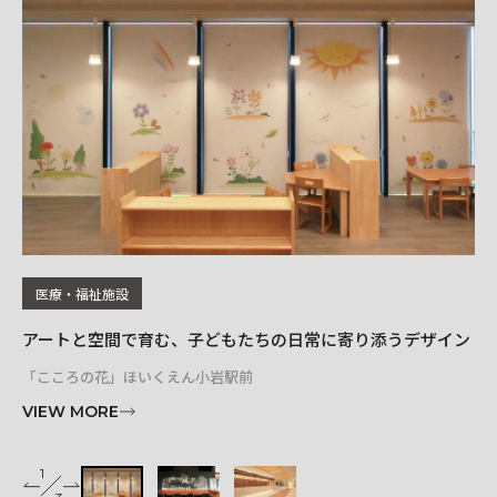
レイアウトシミュレーター
医療・福祉施設
アートと空間で育む、子どもたちの日常に寄り添うデザイン
オ
「こころの花」ほいくえん小岩駅前
リソ
VIEW MORE
VI
1
2