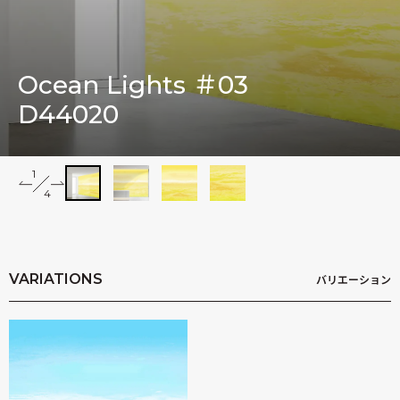
木村英輝
Ocean Lights ＃03
D44020
1
2
4
3
4
Impressions
VARIATIONS
バリエーション