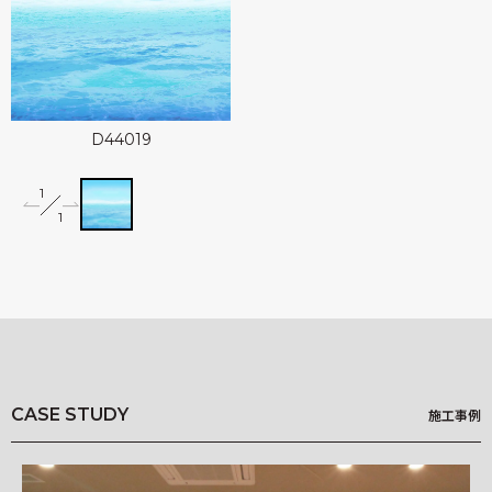
可能性アートプロジェクト
Landscapes
kioi
D44019
1
miffy wallpaper
1
Illustrated Story
竹久夢二 Re;foRm
柄一覧
Q&A
CASE STUDY
施工事例
基材一覧
NEWS
施工事例
HOW TO ORDER