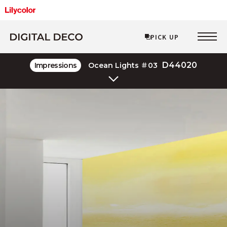
PICK UP
PICK UP
D44020
Impressions
Ocean Lights ＃03
Layered Line