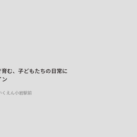
ホテル・オフィスビル・
で育む、子どもたちの日常に
オリジナルデザイ
イン
犬との癒しの空間
いくえん小岩駅前
リソルの森 Dear Wan Te
VIEW MORE