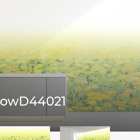
low
D44021