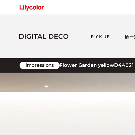
PICK UP
柄一
Impressions
Flower Garden yellow
D44021