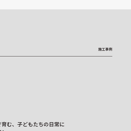
施工事例
ホテル・オフィスビル・
で育む、子どもたちの日常に
オリジナルデザイ