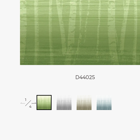
D44025
1
2
4
3
4