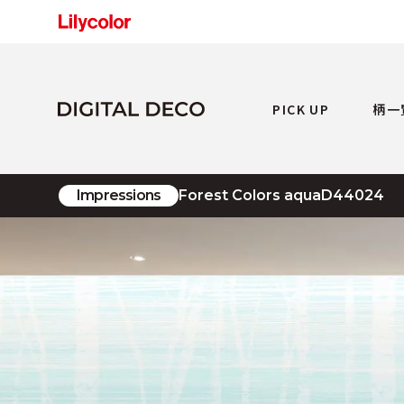
PICK UP
柄一
Impressions
Forest Colors aqua
D44024