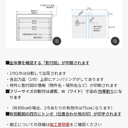
全体像を確認する「割付図」が同梱されます
1巾1巾は分割して出荷されます
各出力品（1巾）上部にナンバリングがしてあります
枠外に割付図の情報（物件名・場所名など）が印刷されます
フリーサイズの割付は通常、W（ワイド）寸法の
均等割り
にな
ります
（W300㎝の場合、1巾あたりの有効巾は75㎝になります）
有効範囲の四方にトンボ（位置合わせ用の印）が印字されます
施工についての詳細は
施工要領書
をご確認ください