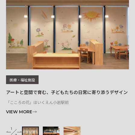
レイアウトシミュレーター
医療・福祉施設
アートと空間で育む、子どもたちの日常に寄り添うデザイン
オ
「こころの花」ほいくえん小岩駅前
リソ
VIEW MORE
VI
1
2