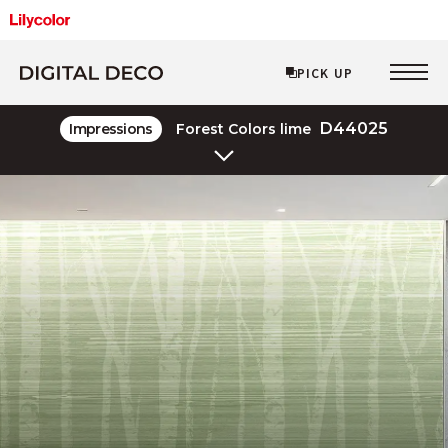
PICK UP
PICK UP
D44025
Impressions
Forest Colors lime
Layered Line