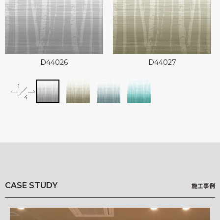
可能性アートプロジェクト
Landscapes
kioi
D44026
D44027
1
2
miffy wallpaper
4
Illustrated Story
3
4
竹久夢二 Re;foRm
柄一覧
Q&A
CASE STUDY
施工事例
基材一覧
NEWS
施工事例
HOW TO ORDER