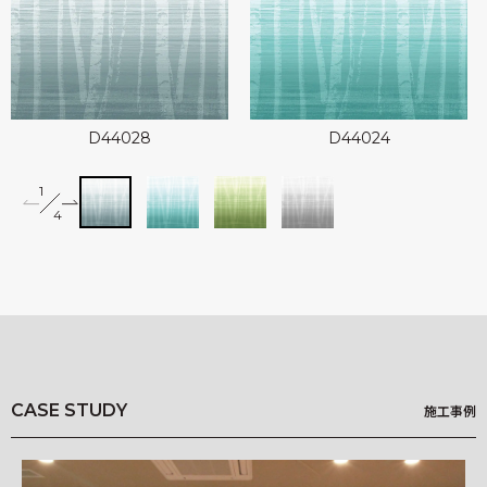
可能性アートプロジェクト
Landscapes
kioi
D44028
D44024
1
2
miffy wallpaper
4
Illustrated Story
3
4
竹久夢二 Re;foRm
柄一覧
Q&A
CASE STUDY
施工事例
基材一覧
NEWS
施工事例
HOW TO ORDER