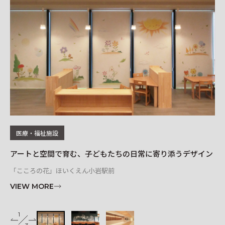
レイアウトシミュレーター
医療・福祉施設
アートと空間で育む、子どもたちの日常に寄り添うデザイン
オ
「こころの花」ほいくえん小岩駅前
リソ
VIEW MORE
VI
1
2