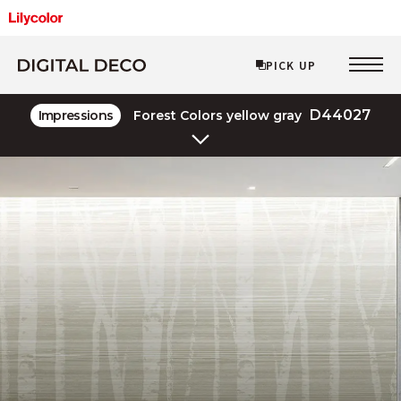
PICK UP
PICK UP
D44027
Impressions
Forest Colors yellow gray
Layered Line