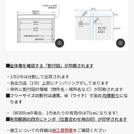
全体像を確認する「割付図」が同梱されます
1巾1巾は分割して出荷されます
各出力品（1巾）上部にナンバリングがしてあります
枠外に割付図の情報（物件名・場所名など）が印刷されます
フリーサイズの割付は通常、W（ワイド）寸法の
均等割り
にな
ります
（W300㎝の場合、1巾あたりの有効巾は75㎝になります）
有効範囲の四方にトンボ（位置合わせ用の印）が印字されます
施工についての詳細は
施工要領書
をご確認ください