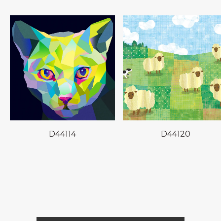
D44114
D44120