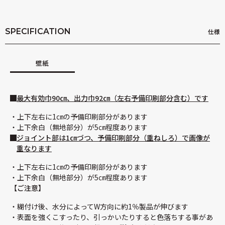
SPECIFICATION
仕様
壁紙
最大有効巾90㎝、出力巾92㎝（左右予備印刷部分含む）です
上下左右に1㎝の予備印刷部分があります
上下余白（無地部分）が5㎝程度あります
ジョイント部は1㎝づつ、予備印刷部分（重ねしろ）で画像が
重なります
上下左右に1㎝の予備印刷部分があります
上下余白（無地部分）が5㎝程度あります
【ご注意】
糊付け後、水分によってW方向に約1％製品が伸びます
表面を強くこすったり、引っかいたりすると色落ちする事があ