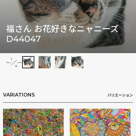
木村英輝
福さん お花好きなニャニーズ
D44047
1
2
4
3
4
Impressions
VARIATIONS
バリエーション