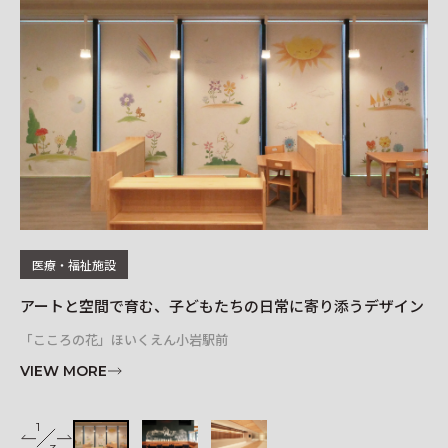
レイアウトシミュレーター
医療・福祉施設
アートと空間で育む、子どもたちの日常に寄り添うデザイン
オ
「こころの花」ほいくえん小岩駅前
リソ
VIEW MORE
VI
1
2