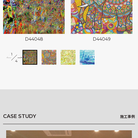
可能性アートプロジェクト
Landscapes
kioi
D44048
D44049
1
2
miffy wallpaper
4
Illustrated Story
3
4
竹久夢二 Re;foRm
柄一覧
Q&A
CASE STUDY
施工事例
基材一覧
NEWS
施工事例
HOW TO ORDER