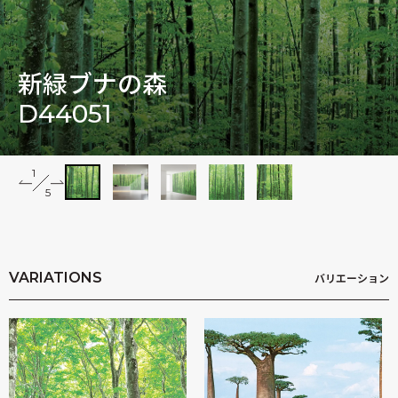
木村英輝
新緑ブナの森
D44051
1
2
5
3
4
5
Impressions
VARIATIONS
バリエーション