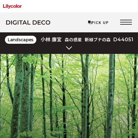
PICK UP
PICK UP
D44051
小林 廉宜
Landscapes
森の惑星
新緑ブナの森
Layered Line