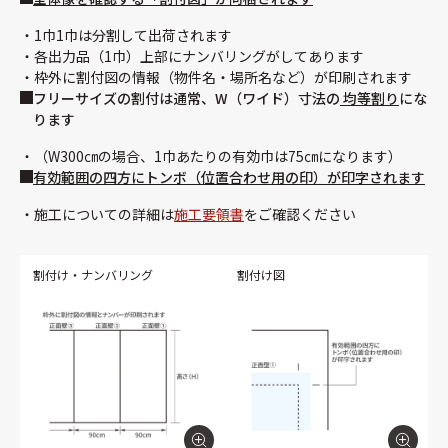
1巾1巾は分割して出荷されます
各出力品（1巾）上部にナンバリングがしてあります
枠外に割付図の情報（物件名・場所名など）が印刷されます
フリーサイズの割付は通常、W（ワイド）寸法の
均等割り
にな
ります
（W300㎝の場合、1巾あたりの有効巾は75㎝になります）
有効範囲の四方にトンボ（位置合わせ用の印）が印字されます
施工についての詳細は
施工要領書
をご確認ください
割付け・ナンバリング
割付け図