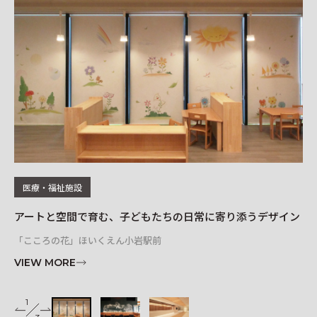
レイアウトシミュレーター
医療・福祉施設
アートと空間で育む、子どもたちの日常に寄り添うデザイン
オ
「こころの花」ほいくえん小岩駅前
リソ
VIEW MORE
VI
1
2