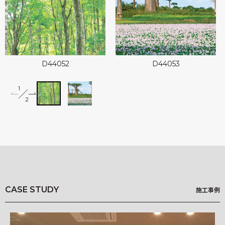
可能性アートプロジェクト
Landscapes
kioi
D44052
D44053
1
2
miffy wallpaper
2
Illustrated Story
竹久夢二 Re;foRm
柄一覧
Q&A
CASE STUDY
施工事例
基材一覧
NEWS
施工事例
HOW TO ORDER