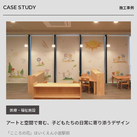
可能性アートプロジェクト
CASE STUDY
施工事例
Landscapes
kioi
miffy wallpaper
Illustrated Story
竹久夢二 Re;foRm
医療・福祉施設
柄一覧
Q&A
アートと空間で育む、子どもたちの日常に寄り添うデザイン
オ
基材一覧
NEWS
「こころの花」ほいくえん小岩駅前
リソ
施工事例
HOW TO ORDER