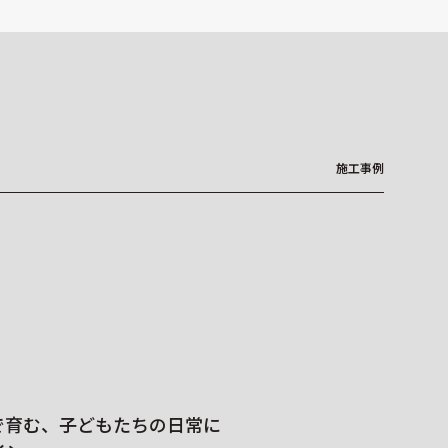
施工事例
ホテル・オフィスビル・
で育む、子どもたちの日常に
オリジナルデザイ