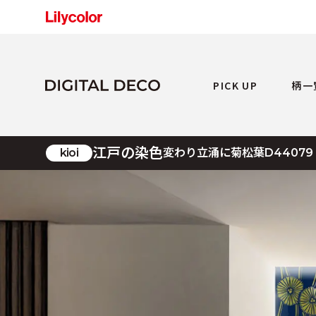
PICK UP
柄一
江戸の染色
kioi
変わり立涌に菊松葉
D44079