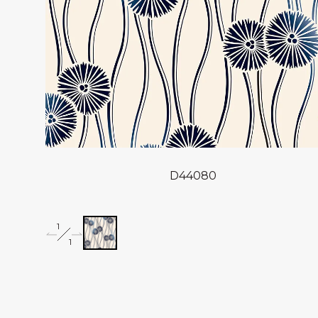
D44080
1
1