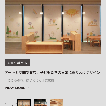
レイアウトシミュレーター
医療・福祉施設
アートと空間で育む、子どもたちの日常に寄り添うデザイン
オ
「こころの花」ほいくえん小岩駅前
リソ
VIEW MORE
VI
1
2