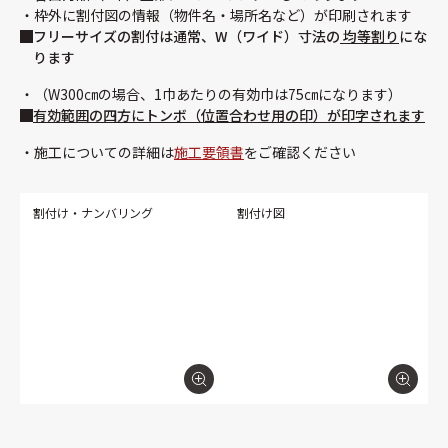
枠外に割付図の情報（物件名・場所名など）が印刷されます
フリーサイズの割付は通常、W（ワイド）寸法の
均等割り
にな
ります
（W300㎝の場合、1巾あたりの有効巾は75㎝になります）
有効範囲の四方にトンボ（位置合わせ用の印）が印字されます
施工についての詳細は
施工要領書
をご確認ください
割付け・ナンバリング
割付け図