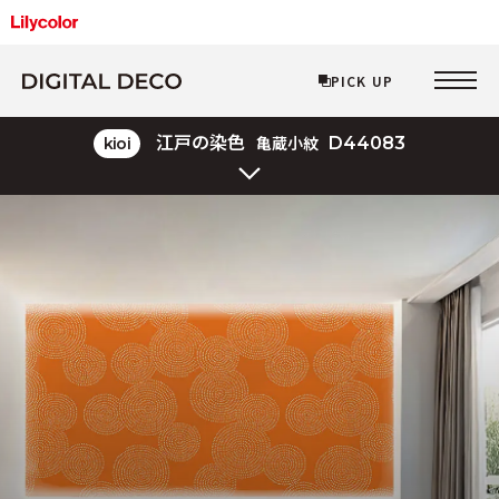
PICK UP
PICK UP
D44083
江戸の染色
kioi
亀蔵小紋
Layered Line