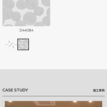
可能性アートプロジェクト
Landscapes
kioi
D44084
1
miffy wallpaper
1
Illustrated Story
竹久夢二 Re;foRm
柄一覧
Q&A
CASE STUDY
施工事例
基材一覧
NEWS
施工事例
HOW TO ORDER