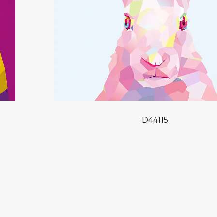
D44115