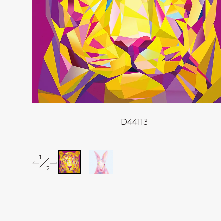
D44113
1
2
2