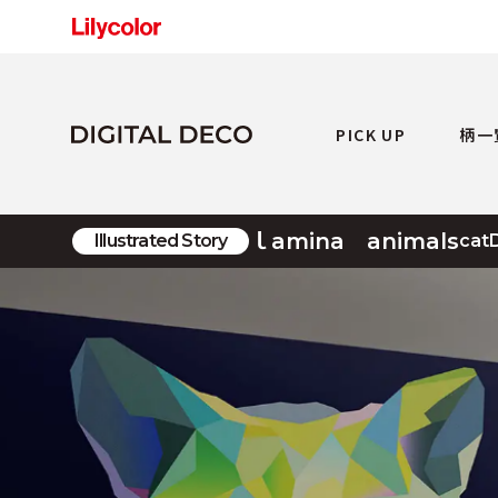
PICK UP
柄一
ｌamina animals
Illustrated Story
cat