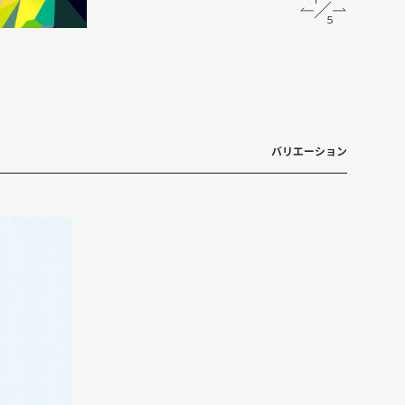
2
5
3
4
5
バリエーション