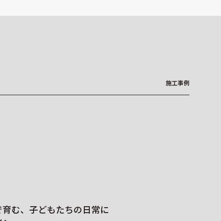
施工事例
ホテル・オフィスビル・
で育む、子どもたちの日常に
オリジナルデザイ