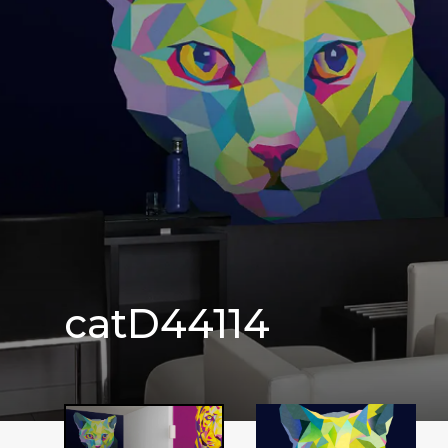
cat
D44114