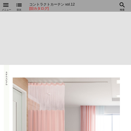
menu
list
search
コントラクトカーテン vol.12
[旧カタログ]
メニュー
目次
検索