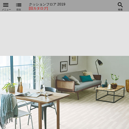
menu
list
search
クッションフロア 2019
[旧カタログ]
メニュー
目次
検索