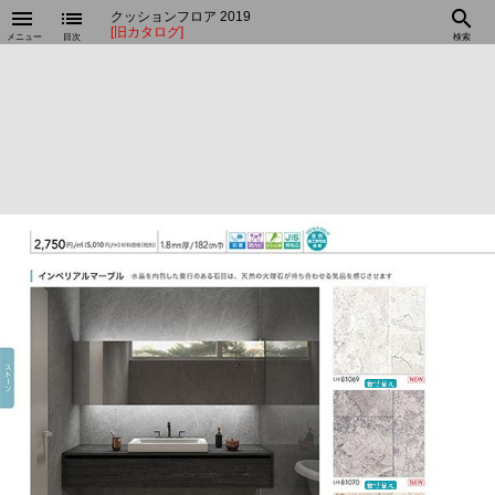
menu
list
search
クッションフロア 2019
[旧カタログ]
メニュー
目次
検索