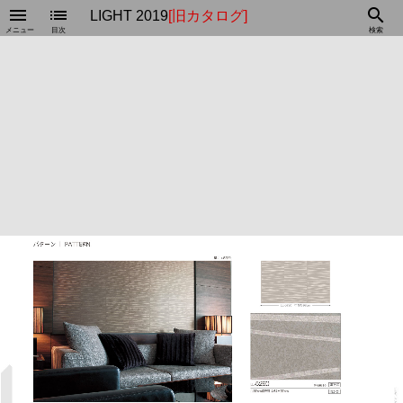
menu
list
search
LIGHT 2019
[旧カタログ]
メニュー
目次
検索