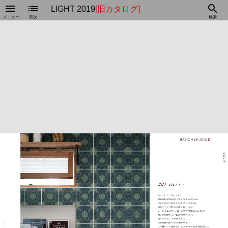
menu
list
search
LIGHT 2019
[旧カタログ]
メニュー
目次
検索