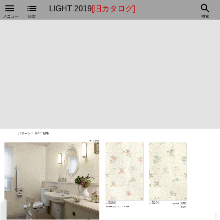
menu
list
search
LIGHT 2019
[旧カタログ]
メニュー
目次
検索