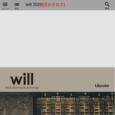
menu
list
search
will 2020
[旧カタログ]
メニュー
目次
検索