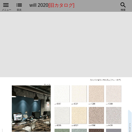
menu
list
search
will 2020
[旧カタログ]
メニュー
目次
検索