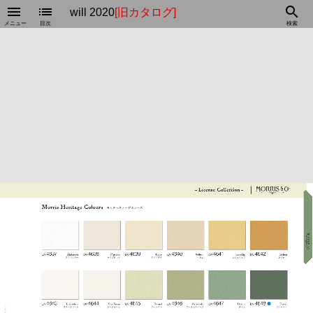
menu
list
search
will 2020
[旧カタログ]
メニュー
目次
検索