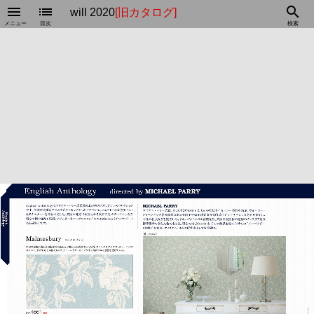
menu
list
search
will 2020
[旧カタログ]
メニュー
目次
検索