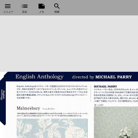
menu
list
note
search
メニュー
目次
メモ
検索