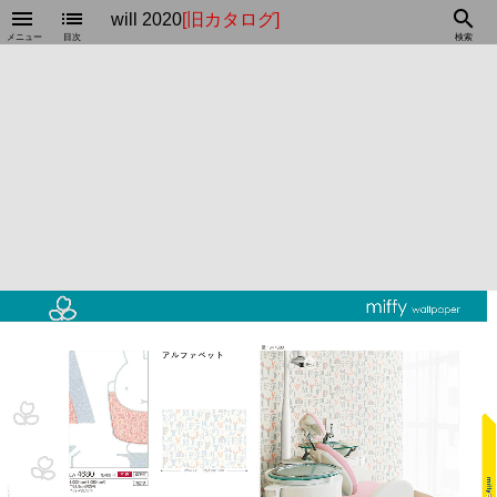
menu
list
search
will 2020
[旧カタログ]
メニュー
目次
検索