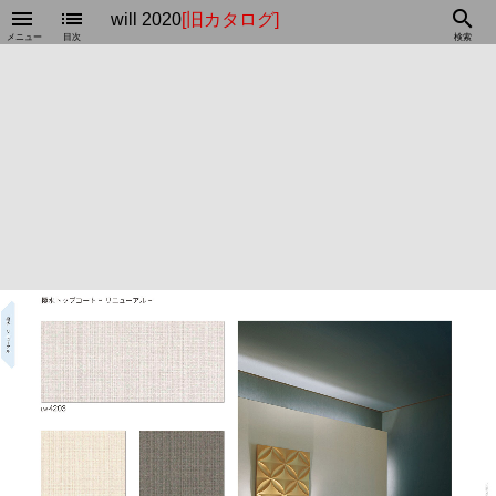
menu
list
search
will 2020
[旧カタログ]
メニュー
目次
検索