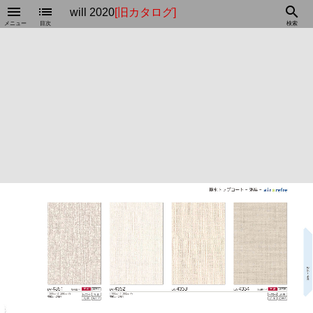
menu
list
search
will 2020
[旧カタログ]
メニュー
目次
検索