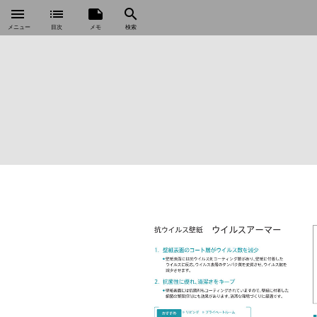
menu
list
note
search
メニュー
目次
メモ
検索