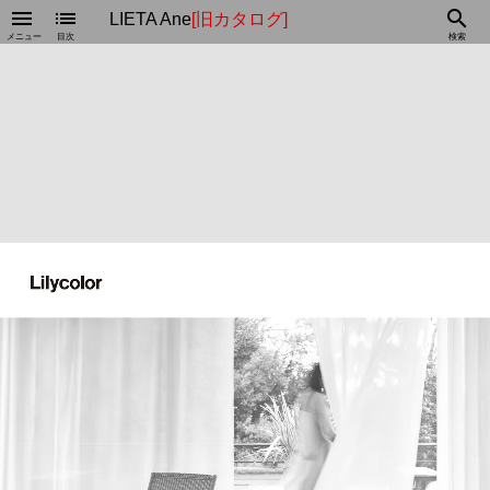
menu
list
search
LIETA Ane
[旧カタログ]
メニュー
目次
検索