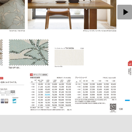
play_arrow
open_in_new
商品詳細