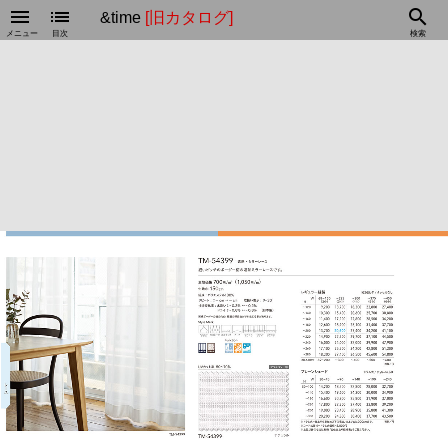
menu
list
search
&time
[旧カタログ]
メニュー
目次
検索