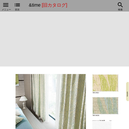
menu
list
search
&time
[旧カタログ]
メニュー
目次
検索