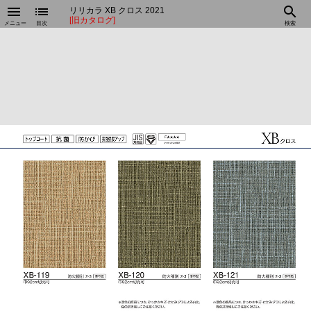
menu
list
search
リリカラ XB クロス 2021
[旧カタログ]
メニュー
目次
検索