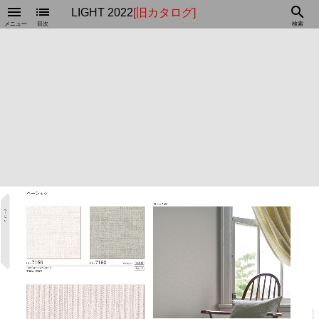
menu
list
search
LIGHT 2022
[旧カタログ]
メニュー
目次
検索