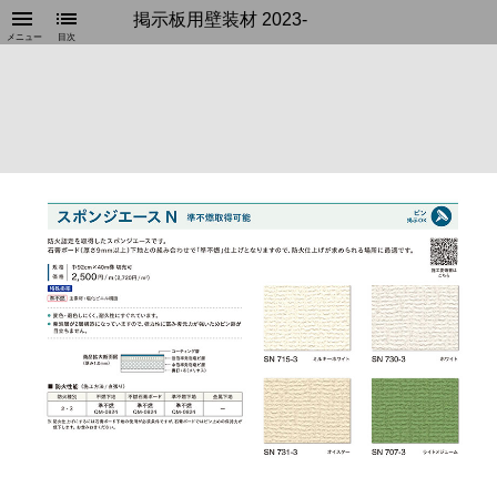
menu
list
掲示板用壁装材 2023-
メニュー
目次