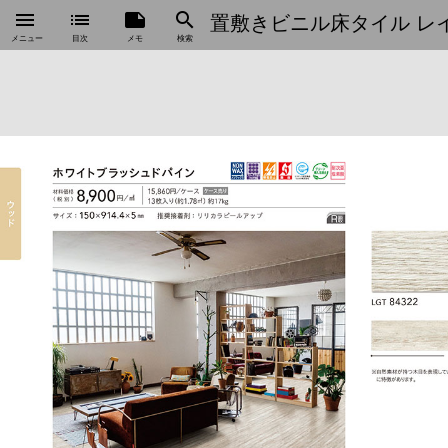
menu
list
note
search
置敷きビニル床タイル レイグ
メニュー
目次
メモ
検索