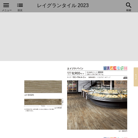
menu
list
search
レイグランタイル 2023
メニュー
目次
検索