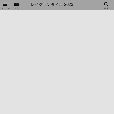
menu
list
search
レイグランタイル 2023
メニュー
目次
検索