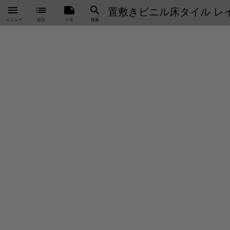
menu
list
note
search
置敷きビニル床タイル レイグ
メニュー
目次
メモ
検索