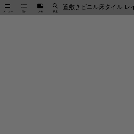
menu
list
note
search
置敷きビニル床タイル レイグ
メニュー
目次
メモ
検索