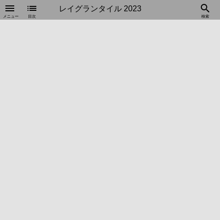
menu
list
search
レイグランタイル 2023
メニュー
目次
検索