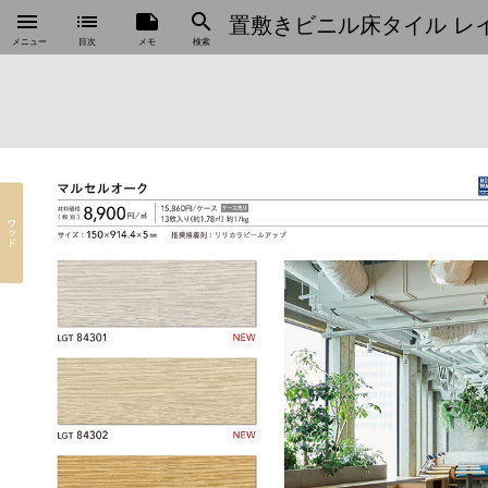
menu
list
note
search
置敷きビニル床タイル レイグ
メニュー
目次
メモ
検索