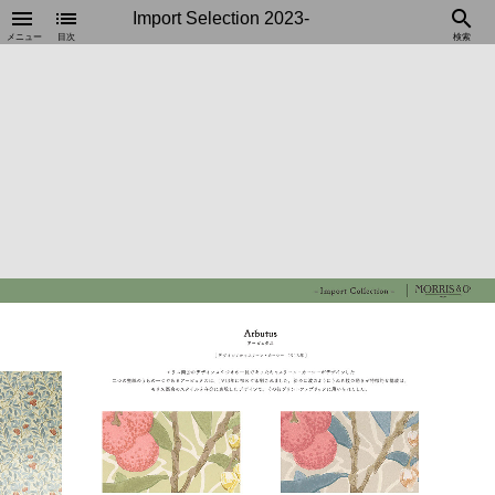
menu
list
search
Import Selection 2023-
メニュー
目次
検索