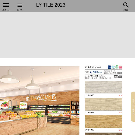
menu
list
search
LY TILE 2023
メニュー
目次
検索