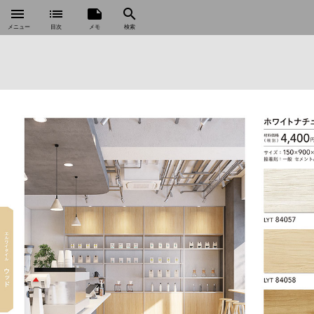
menu
list
note
search
メニュー
目次
メモ
検索