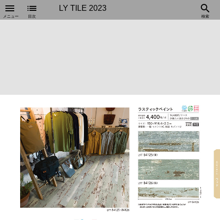
menu
list
search
LY TILE 2023
メニュー
目次
検索