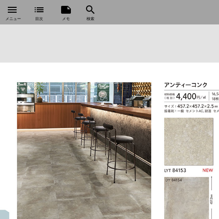
menu
list
note
search
メニュー
目次
メモ
検索