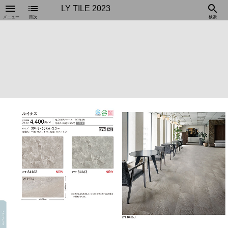
menu
list
search
LY TILE 2023
メニュー
目次
検索