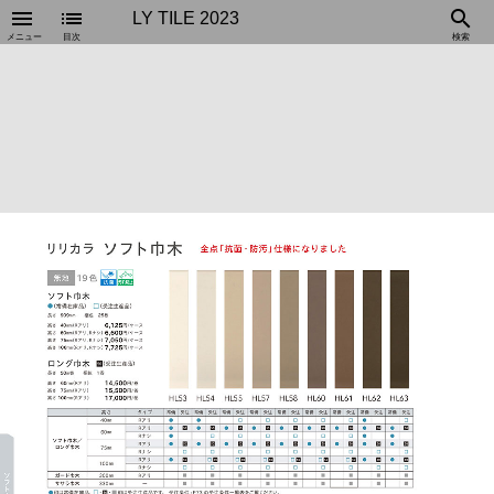
menu
list
search
LY TILE 2023
メニュー
目次
検索