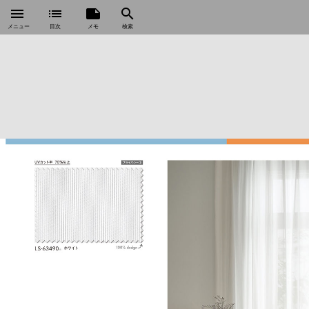
menu
list
note
search
メニュー
目次
メモ
検索