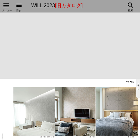
menu
list
search
WILL 2023
[旧カタログ]
メニュー
目次
検索