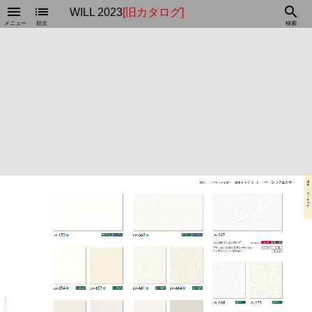
menu
list
search
WILL 2023
[旧カタログ]
メニュー
目次
検索